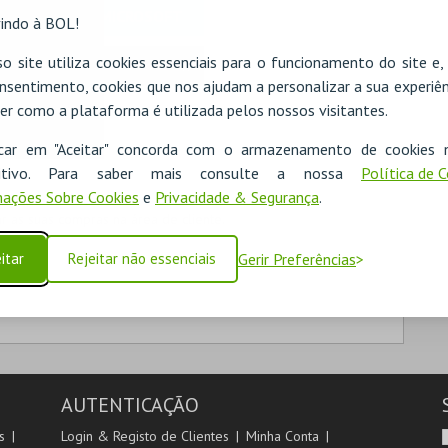
MICROSOFT
indo à BOL!
o site utiliza cookies essenciais para o funcionamento do site e
Iniciar sessão com a Apple
nsentimento, cookies que nos ajudam a personalizar a sua experiên
er como a plataforma é utilizada pelos nossos visitantes.
icar em "Aceitar" concorda com o armazenamento de cookies 
ositivo. Para saber mais consulte a nossa
Política de 
ações Sobre Cookies
e
Privacidade & Segurança
.
 as suas compras na área de cliente.
itar
Rejeitar não essenciais
Gerir Preferências
AUTENTICAÇÃO
s
Login & Registo de Clientes
Minha Conta