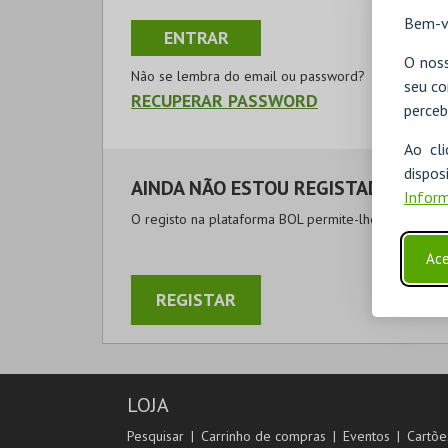
Bem-v
O noss
Não se lembra do email ou password?
seu co
RECUPERAR PASSWORD
perceb
Ao cl
disp
AINDA NÃO ESTOU REGISTADO
Inform
O registo na plataforma BOL permite-lhe acompanhar
Ace
REGISTAR
LOJA
Pesquisar
Carrinho de compras
Eventos
Cartõe